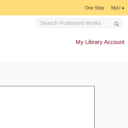
One Stop
MyU
My Library Account