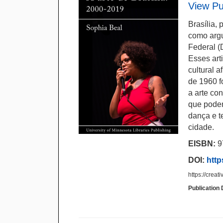
View Pu
Brasília,
como argu
Federal (
Esses art
cultural 
de 1960 f
a arte co
que podem 
dança e t
cidade.
EISBN:
9
DOI:
http
https://crea
Publication 