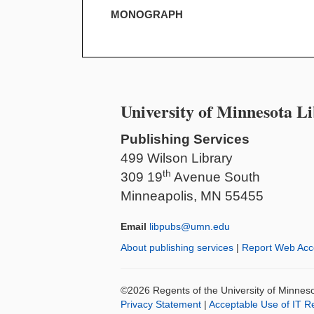
MONOGRAPH
University of Minnesota Li
Publishing Services
499 Wilson Library
th
309 19
Avenue South
Minneapolis, MN 55455
Email
libpubs@umn.edu
About publishing services
|
Report Web Acce
©2026 Regents of the University of Minnesot
Privacy Statement
|
Acceptable Use of IT R