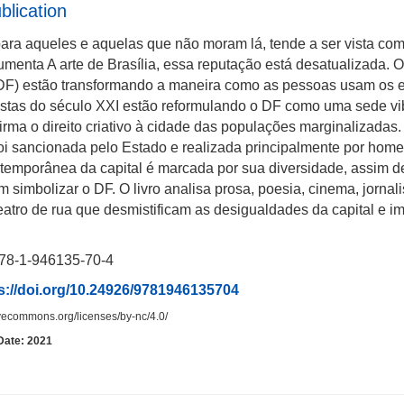
blication
 para aqueles e aquelas que não moram lá, tende a ser vista co
menta A arte de Brasília, essa reputação está desatualizada. O
DF) estão transformando a maneira como as pessoas usam os es
istas do século XXI estão reformulando o DF como uma sede vib
afirma o direito criativo à cidade das populações marginalizadas
oi sancionada pelo Estado e realizada principalmente por home
ntemporânea da capital é marcada por sua diversidade, assim de
simbolizar o DF. O livro analisa prosa, poesia, cinema, jornalism
eatro de rua que desmistificam as desigualdades da capital e im
78-1-946135-70-4
s://doi.org/10.24926/9781946135704
tivecommons.org/licenses/by-nc/4.0/
Date: 2021